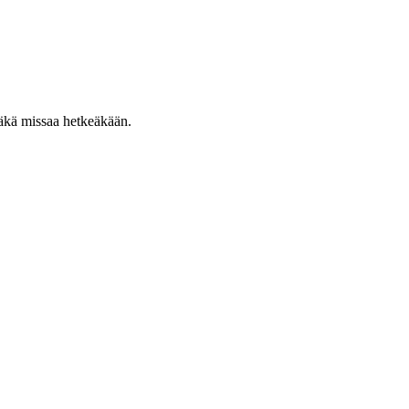
äläkä missaa hetkeäkään.