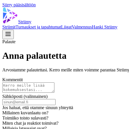
Siirry pääsisältöön
Striimy
Striimit
Turnaukset ja tapahtumat
Liigat
Valmennus
Hanki Striimy
Palaute
Anna palautetta
Arvostamme palautettasi. Kerro meille miten voimme parantaa Striimy
Kommentit
Sähköposti (valinnainen)
Jos haluat, että otamme sinuun yhteyttä
Millainen kuvanlaatu on?
Toimiiko toisto sulavasti?
Miten chat ja reaktiot toimivat?
Millaisia latausajat ovat?