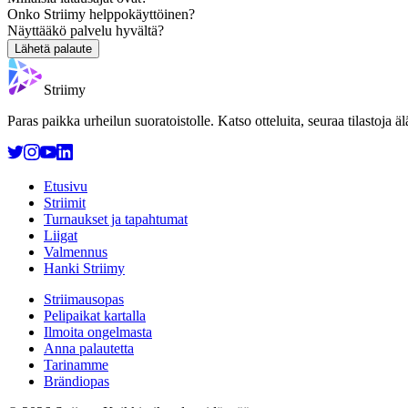
Onko Striimy helppokäyttöinen?
Näyttääkö palvelu hyvältä?
Lähetä palaute
Striimy
Paras paikka urheilun suoratoistolle. Katso otteluita, seuraa tilastoja 
Etusivu
Striimit
Turnaukset ja tapahtumat
Liigat
Valmennus
Hanki Striimy
Striimausopas
Pelipaikat kartalla
Ilmoita ongelmasta
Anna palautetta
Tarinamme
Brändiopas