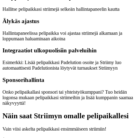
Hallitse pelipaikkasi striimejä selkeän hallintapaneelin kautta
Älykäs ajastus
Hallintapaneelissa pelipaikka voi ajastaa striimejä alkamaan ja
loppumaan haluaminaan aikoina
Integraatiot ulkopuolisiin palveluihin
Esimerkki: Lisää pelipaikkasi Padelution osoite ja Striimy luo
automaattisesti Padelutionista löytyvät turnaukset Striimyyn
Sponsorihallinta
Onko pelipaikallasi sponsori tai yhteistyökumppani? Tuo heidän
logonsa mukaan pelipaikkasi striimeihin ja lisää kumppanin saamaa
näkyvyyttä!
Näin saat Striimyn omalle pelipaikallesi
Vain viisi askelta pelipaikkasi ensimmäiseen striimiin!