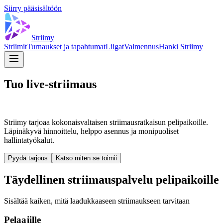
Siirry pääsisältöön
Striimy
Striimit
Turnaukset ja tapahtumat
Liigat
Valmennus
Hanki Striimy
Tuo live-striimaus
kentillesi
Striimy tarjoaa kokonaisvaltaisen striimausratkaisun pelipaikoille.
Läpinäkyvä hinnoittelu, helppo asennus ja monipuoliset
hallintatyökalut.
Pyydä tarjous
Katso miten se toimii
Täydellinen striimauspalvelu pelipaikoille
Sisältää kaiken, mitä laadukkaaseen striimaukseen tarvitaan
Pelaajille