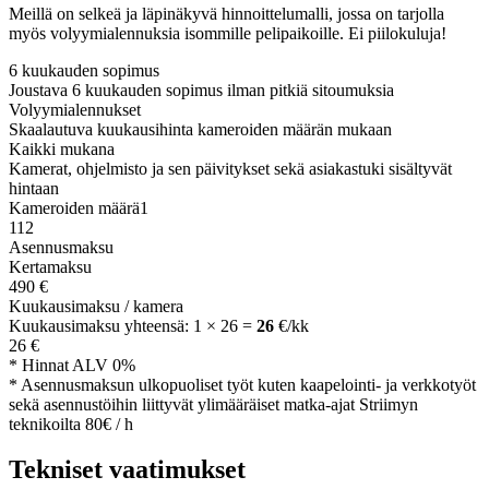
Meillä on selkeä ja läpinäkyvä hinnoittelumalli, jossa on tarjolla
myös volyymialennuksia isommille pelipaikoille. Ei piilokuluja!
6 kuukauden sopimus
Joustava 6 kuukauden sopimus ilman pitkiä sitoumuksia
Volyymialennukset
Skaalautuva kuukausihinta kameroiden määrän mukaan
Kaikki mukana
Kamerat, ohjelmisto ja sen päivitykset sekä asiakastuki sisältyvät
hintaan
Kameroiden määrä
1
1
12
Asennusmaksu
Kertamaksu
490
€
Kuukausimaksu / kamera
Kuukausimaksu yhteensä
:
1
×
26
=
26
€/kk
26
€
*
Hinnat ALV 0%
*
Asennusmaksun ulkopuoliset työt kuten kaapelointi- ja verkkotyöt
sekä asennustöihin liittyvät ylimääräiset matka-ajat Striimyn
teknikoilta 80€ / h
Tekniset vaatimukset