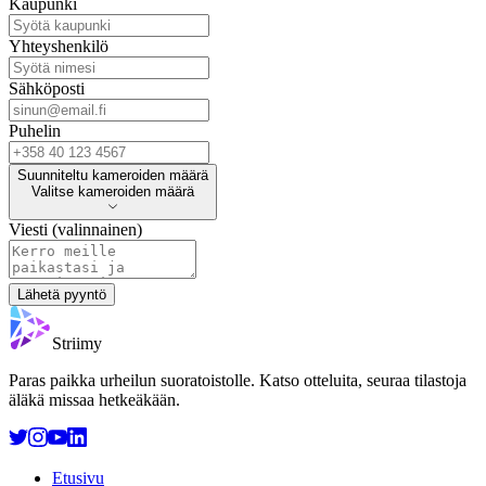
Kaupunki
Yhteyshenkilö
Sähköposti
Puhelin
Suunniteltu kameroiden määrä
Suunniteltu kameroiden määrä
Valitse kameroiden määrä
Viesti (valinnainen)
Lähetä pyyntö
Striimy
Paras paikka urheilun suoratoistolle. Katso otteluita, seuraa tilastoja
äläkä missaa hetkeäkään.
Etusivu