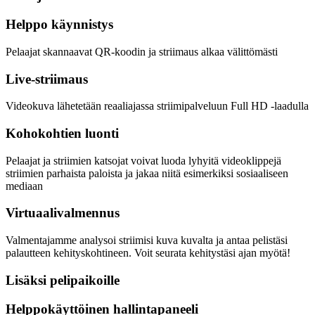
Helppo käynnistys
Pelaajat skannaavat QR-koodin ja striimaus alkaa välittömästi
Live-striimaus
Videokuva lähetetään reaaliajassa striimipalveluun Full HD -laadulla
Kohokohtien luonti
Pelaajat ja striimien katsojat voivat luoda lyhyitä videoklippejä
striimien parhaista paloista ja jakaa niitä esimerkiksi sosiaaliseen
mediaan
Virtuaalivalmennus
Valmentajamme analysoi striimisi kuva kuvalta ja antaa pelistäsi
palautteen kehityskohtineen. Voit seurata kehitystäsi ajan myötä!
Lisäksi pelipaikoille
Helppokäyttöinen hallintapaneeli