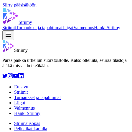
Siirry pääsisältöön
Striimy
Striimit
Turnaukset ja tapahtumat
Liigat
Valmennus
Hanki Striimy
Striimy
Paras paikka urheilun suoratoistolle. Katso otteluita, seuraa tilastoja
äläkä missaa hetkeäkään.
Etusivu
Striimit
Turnaukset ja tapahtumat
Liigat
Valmennus
Hanki Striimy
Striimausopas
Pelipaikat kartalla