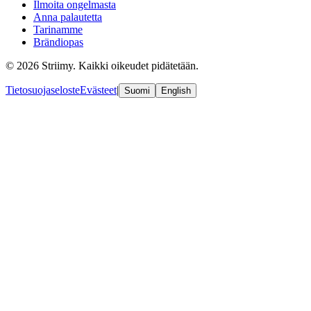
Ilmoita ongelmasta
Anna palautetta
Tarinamme
Brändiopas
© 2026 Striimy. Kaikki oikeudet pidätetään.
Tietosuojaseloste
Evästeet
|
Suomi
English