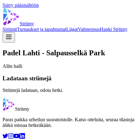
Siirry pääsisältöön
Striimy
Striimit
Turnaukset ja tapahtumat
Liigat
Valmennus
Hanki Striimy
Padel Lahti - Salpausselkä Park
Allin halli
Ladataan striimejä
Striimejä ladataan, odota hetki.
Striimy
Paras paikka urheilun suoratoistolle. Katso otteluita, seuraa tilastoja
äläkä missaa hetkeäkään.