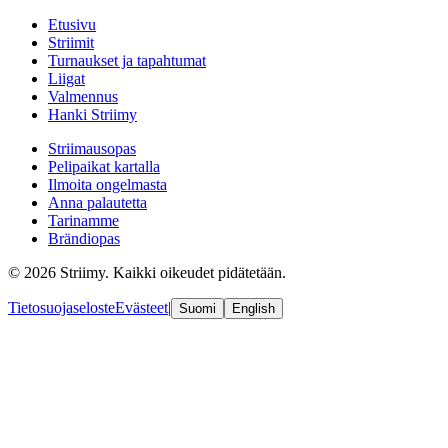
Etusivu
Striimit
Turnaukset ja tapahtumat
Liigat
Valmennus
Hanki Striimy
Striimausopas
Pelipaikat kartalla
Ilmoita ongelmasta
Anna palautetta
Tarinamme
Brändiopas
© 2026 Striimy. Kaikki oikeudet pidätetään.
Tietosuojaseloste
Evästeet
|
Suomi
English