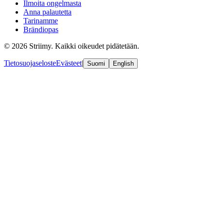
Ilmoita ongelmasta
Anna palautetta
Tarinamme
Brändiopas
© 2026 Striimy. Kaikki oikeudet pidätetään.
Tietosuojaseloste
Evästeet
|
Suomi
English