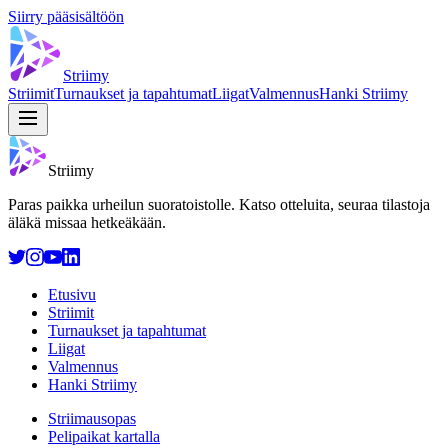
Siirry pääsisältöön
Striimy
Striimit
Turnaukset ja tapahtumat
Liigat
Valmennus
Hanki Striimy
Striimy
Paras paikka urheilun suoratoistolle. Katso otteluita, seuraa tilastoja
äläkä missaa hetkeäkään.
Etusivu
Striimit
Turnaukset ja tapahtumat
Liigat
Valmennus
Hanki Striimy
Striimausopas
Pelipaikat kartalla