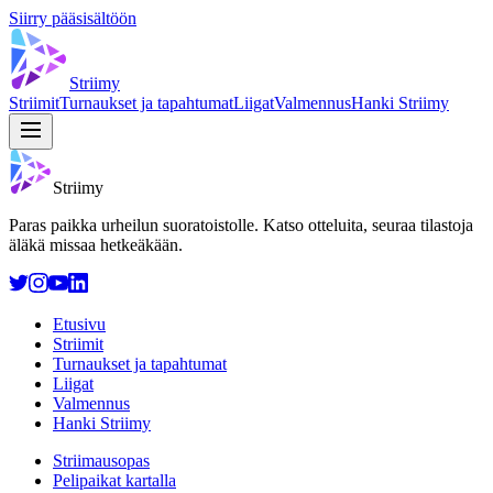
Siirry pääsisältöön
Striimy
Striimit
Turnaukset ja tapahtumat
Liigat
Valmennus
Hanki Striimy
Striimy
Paras paikka urheilun suoratoistolle. Katso otteluita, seuraa tilastoja
äläkä missaa hetkeäkään.
Etusivu
Striimit
Turnaukset ja tapahtumat
Liigat
Valmennus
Hanki Striimy
Striimausopas
Pelipaikat kartalla