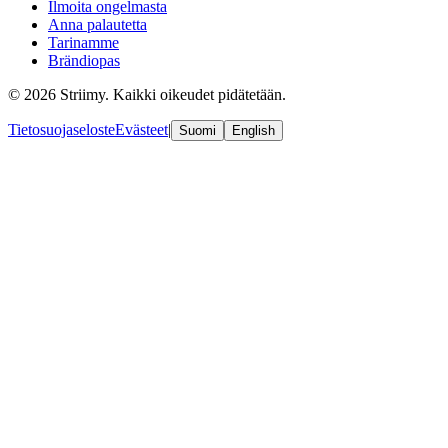
Ilmoita ongelmasta
Anna palautetta
Tarinamme
Brändiopas
© 2026 Striimy. Kaikki oikeudet pidätetään.
Tietosuojaseloste
Evästeet
|
Suomi
English